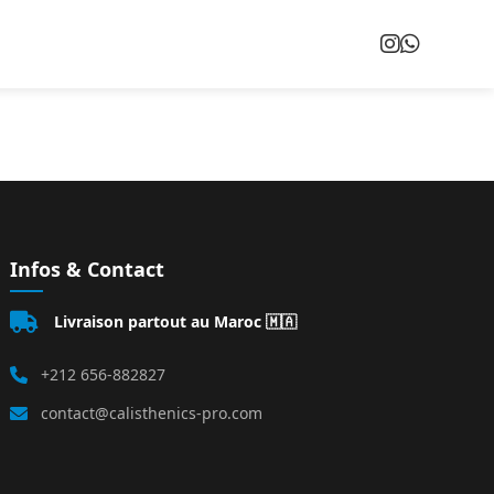
Infos & Contact
Livraison partout au Maroc 🇲🇦
+212 656-882827
contact@calisthenics-pro.com