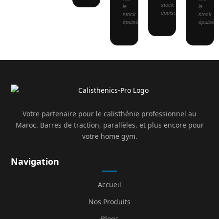
stock
le
le
épuisé.
stock
stock
épuisé.
épuisé.
Votre partenaire pour le calisthénie professionnel au
Maroc. Barres de traction, parallèles, et plus encore pour
votre home gym.
Navigation
Accueil
Nos Produits
Blogs